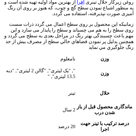
روغن زیرکار حلال تینری
افرا
از بهترین مواد اولیه تهیه شده است و
به منظور اشباع نمودن سطح گچ و چوب، که هنوز بر روی آن رنگ
آمیزی صورت نپذیرفته، استفاده می گردد.
زمانیکه این محصول بر روی سطح اعمال می گردد ذرات سست
روی سطح را به هم می چسباند و سطح را پایدار می سازد و این
مهم باعث چسبندگی بهتر رنگ در مراحل بعدی به سطح می گردد و
همچنين بدليل پر نمودن فضاهاي خالي سطح از مصرف بيش از حد
رنگ جلوگيري مي نمايد
وزن
نامعلوم
", "یک لیتری", "گالن 2 لیتری", "دبه
وزن
13.5 لیتری", "
حلال
تینر
ماندگاری محصول قبل از باز
2 سال
شدن درب
درصد ترکیب با تینر حهت
20 درصد
اجرا