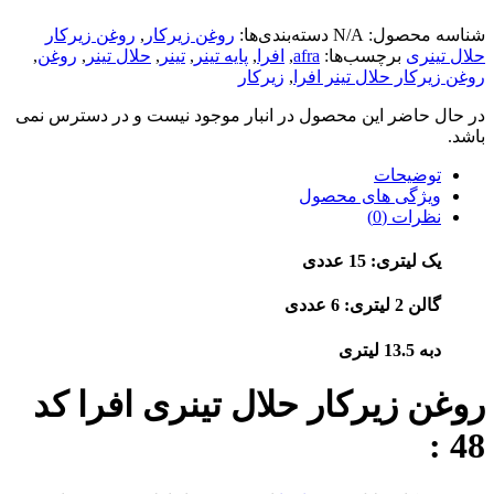
شناسه محصول:
N/A
دسته‌بندی‌ها:
روغن زیرکار
,
روغن زیرکار
حلال تینری
برچسب‌ها:
afra
,
افرا
,
پایه تینر
,
تینر
,
حلال تینر
,
روغن
,
روغن زیرکار حلال تینر افرا
,
زیرکار
در حال حاضر این محصول در انبار موجود نیست و در دسترس نمی
باشد.
توضیحات
ویژگی های محصول
نظرات (0)
یک لیتری: 15 عددی
گالن 2 لیتری: 6 عددی
دبه 13.5 لیتری
روغن زیرکار حلال تینری افرا کد
48 :