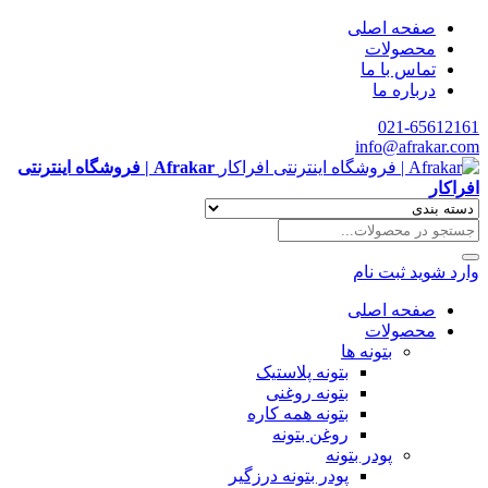
صفحه اصلی
محصولات
تماس با ما
درباره ما
021-65612161
info@afrakar.com
Afrakar | فروشگاه اینترنتی
افراکار
وارد شوید
ثبت نام
صفحه اصلی
محصولات
بتونه ها
بتونه پلاستیک
بتونه روغنی
بتونه همه کاره
روغن بتونه
پودر بتونه
پودر بتونه درزگیر