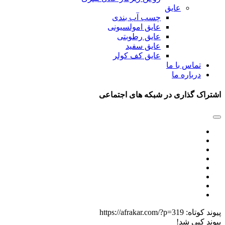
عایق
چسب آب بندی
عایق امولسیونی
عایق رطوبتی
عایق سفید
عایق کف کولر
تماس با ما
درباره ما
اشتراک گذاری در شبکه های اجتماعی
پیوند کوتاه:
https://afrakar.com/?p=319
پیوند کپی شد!