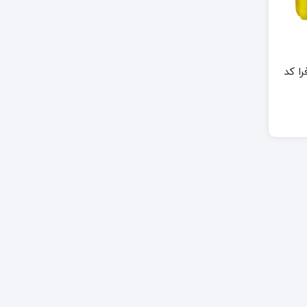
پرایمر آکریلیک
را کد
ک
روغن زیرکار پابه آب
 براق
روغن زیرکار حلال تینری
ک صدفی دکوراتیو
ک مات
ک نما
 نیم براق
استیک