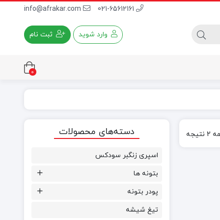
info@afrakar.com
021-65612161
وارد شوید
ثبت نام
0
چسب کاشی پودری
دسته‌های محصولات
چسب کاشی خمیری
تیجه
اسپری زنگبر سودکس
بتونه ها
پودر بتونه
تیغ شیشه