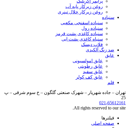
پرایمر آکریلیک
روغن زیرکار پابه آب
روغن زیرکار حلال تینری
سنباده
سنباده اسفنجی مکعبی
سنباده رول
سنباده کاغذی پشت قرمز
سنباه کاغذی پشت ابی
فلاپ دیسک
ضد زنگ آلکیدی
عایق
عایق امولسیونی
عایق رطوبتی
عایق سفید
عایق کف کولر
قلم
تهران – جاده شهریار – شهرک صنعتی گلگون – خ سوم شرقی – پ
25
021-65612161
All rights reserved to our site.
فیلترها
صفحه اصلی