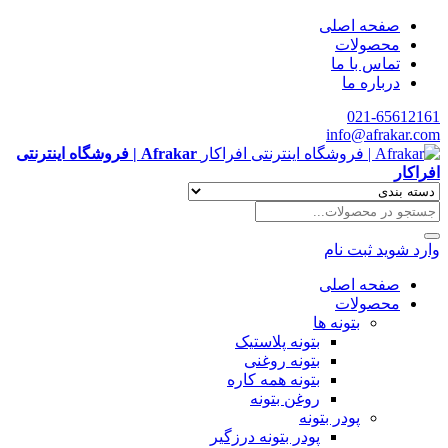
صفحه اصلی
محصولات
تماس با ما
درباره ما
021-65612161
info@afrakar.com
Afrakar | فروشگاه اینترنتی
افراکار
وارد شوید
ثبت نام
صفحه اصلی
محصولات
بتونه ها
بتونه پلاستیک
بتونه روغنی
بتونه همه کاره
روغن بتونه
پودر بتونه
پودر بتونه درزگیر