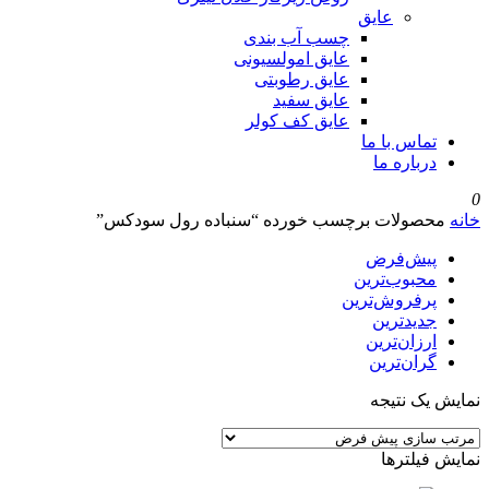
عایق
چسب آب بندی
عایق امولسیونی
عایق رطوبتی
عایق سفید
عایق کف کولر
تماس با ما
درباره ما
0
خانه
محصولات برچسب خورده “سنباده رول سودکس”
پیش‌فرض
محبوب‌ترین
پرفروش‌ترین
جدیدترین
ارزان‌ترین
گران‌ترین
نمایش یک نتیجه
نمایش فیلترها