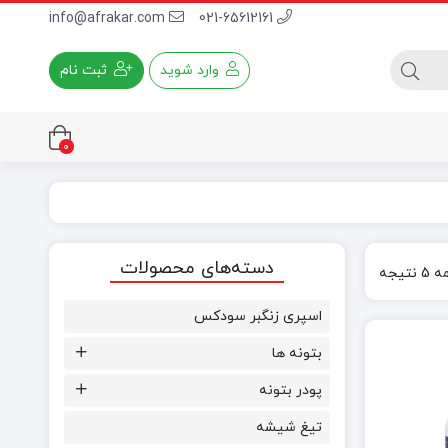
info@afrakar.com
021-65612161
وارد شوید
ثبت نام
0
چسب کاشی پودری
دسته‌های محصولات
چسب کاشی خمیری
یجه
اسپری زنگبر سودکس
بتونه ها
پودر بتونه
تیغ شیشه