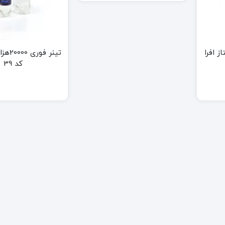
پرایمر آکریلیک
ار ممتاز افرا
تینر فو
ک
روغن زیرکار پابه آب
کد 39
 براق
روغن زیرکار حلال تینری
ک صدفی دکوراتیو
ک مات
ک نما
 نیم براق
استیک